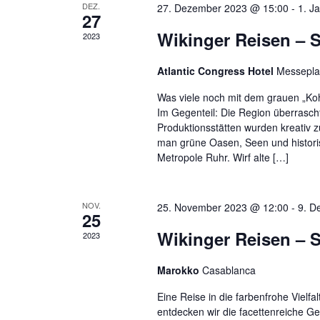
DEZ.
27. Dezember 2023 @ 15:00
-
1. J
27
Wikinger Reisen – S
2023
Atlantic Congress Hotel
Messepla
Was viele noch mit dem grauen „Koh
Im Gegenteil: Die Region überrascht
Produktionsstätten wurden kreativ z
man grüne Oasen, Seen und historis
Metropole Ruhr. Wirf alte […]
NOV.
25. November 2023 @ 12:00
-
9. D
25
Wikinger Reisen – 
2023
Marokko
Casablanca
Eine Reise in die farbenfrohe Vie
entdecken wir die facettenreiche G