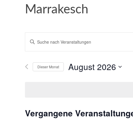
Marrakesch
Veranstaltungen
Bitte
Schlüsselwort
Suche
eingeben.
und
Suche
August 2026
nach
Dieser Monat
Ansichten,
Veranstaltungen
Datum
Schlüsselwort.
Navigation
wählen.
Vergangene Veranstaltung