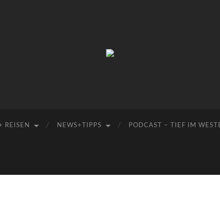
Manu-
to-
go
+ REISEN
NEWS+TIPPS
PODCAST – TIEF IM WEST