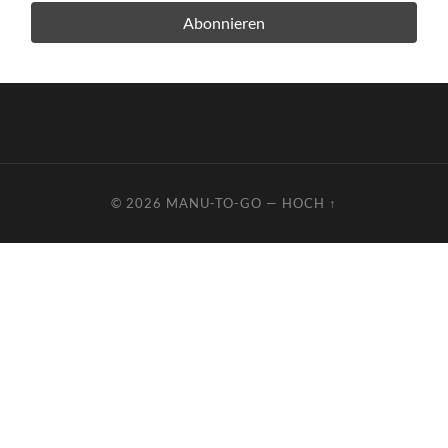
© 2026
MANU-TO-GO
—
HOCH ↑