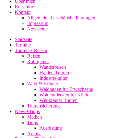
Über mich
Reiseblog
Kontakt
Allgemeine Geschäftsbedingungen
Impressum
Newsletter
Startseite
Termine
Touren + Reisen
Reisen
Ruhrgebiet
Wanderreisen
Halden-Touren
Industriekultur
Wald & Kräuter
Waldbaden für Erwachsene
Waldentdecken für Kinder
Wildkräuter-Touren
Tourensicherung
News+Tipps
Medien
Tipps
Ausrüstung
Archiv