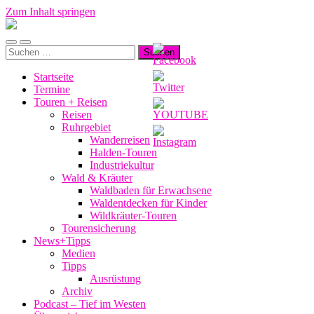
Zum Inhalt springen
Manu-
to-
Mobile-
Suchfeld
go
Suchen
Menü
ein-/ausblenden
nach:
ein-/ausblenden
Startseite
Termine
Touren + Reisen
Reisen
Ruhrgebiet
Wanderreisen
Halden-Touren
Industriekultur
Wald & Kräuter
Waldbaden für Erwachsene
Waldentdecken für Kinder
Wildkräuter-Touren
Tourensicherung
News+Tipps
Medien
Tipps
Ausrüstung
Archiv
Podcast – Tief im Westen