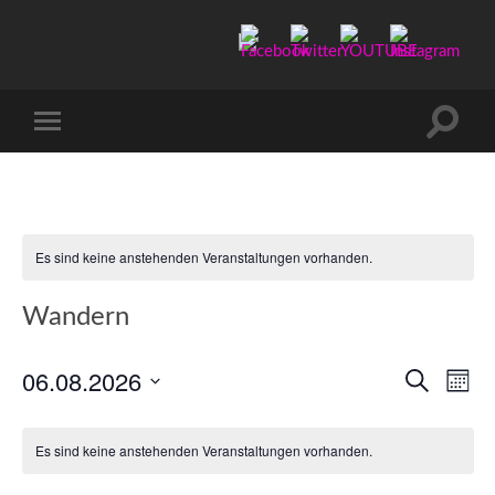
Manu-
to-
go
Suchfe
Mobile-
ein-/a
Menü
ein-/ausblenden
Es sind keine anstehenden Veranstaltungen vorhanden.
Wandern
06.08.2026
Verans
Ver
Suche
Mona
Ans
Datum
Suche
wählen.
Nav
und
Es sind keine anstehenden Veranstaltungen vorhanden.
Ansicht