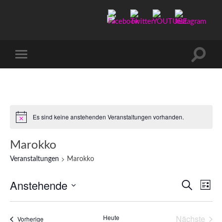
Manu-
to-
go
Suchfe
Mobile-
ein-/a
Menü
ein-/ausblenden
Es sind keine anstehenden Veranstaltungen vorhanden.
Marokko
Veranstaltungen
Marokko
Anstehende
Verans
Ver
Suche
Liste
Ans
Datum
Suche
wählen.
Nav
und
Heute
Nächste
Veranstaltungen
Vorherige