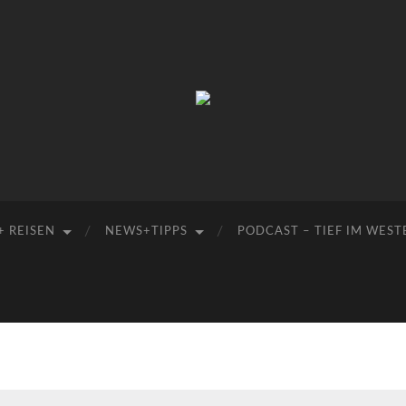
Manu-
to-
go
+ REISEN
NEWS+TIPPS
PODCAST – TIEF IM WEST