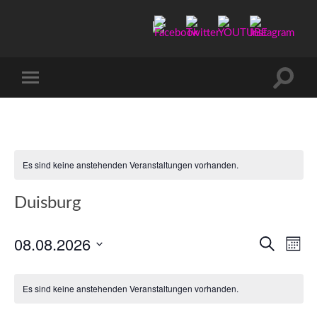
Manu-
to-
go
Suchfe
Mobile-
ein-/a
Menü
ein-/ausblenden
Es sind keine anstehenden Veranstaltungen vorhanden.
Duisburg
08.08.2026
Verans
Ver
Suche
Mona
Ans
Datum
Suche
wählen.
Nav
und
Es sind keine anstehenden Veranstaltungen vorhanden.
Ansicht