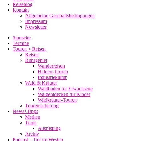
Reiseblog
Kontakt
Allgemeine Geschäftsbedingungen
Impressum
Newsletter
Startseite
Termine
Touren + Reisen
Reisen
Ruhrgebiet
Wanderreisen
Halden-Touren
Industriekultur
Wald & Kräuter
Waldbaden für Erwachsene
Waldentdecken für Kinder
Wildkräuter-Touren
Tourensicherung
News+Tipps
Medien
Tipps
Ausrüstung
Archiv
Podcast – Tief im Westen