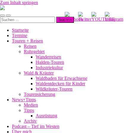
Zum Inhalt springen
Manu-
to-
Mobile-
Suchfeld
go
Suchen
Menü
ein-/ausblenden
nach:
ein-/ausblenden
Startseite
Termine
Touren + Reisen
Reisen
Ruhrgebiet
Wanderreisen
Halden-Touren
Industriekultur
Wald & Kräuter
Waldbaden für Erwachsene
Waldentdecken für Kinder
Wildkräuter-Touren
Tourensicherung
News+Tipps
Medien
Tipps
Ausrüstung
Archiv
Podcast – Tief im Westen
Über mich