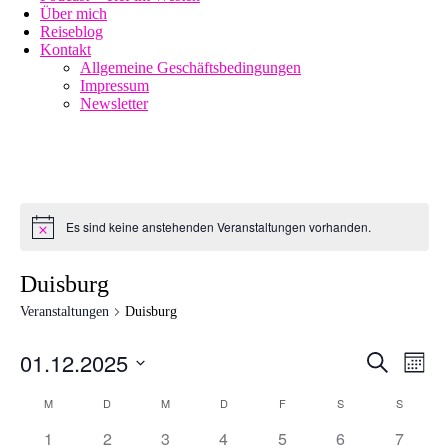
Über mich
Reiseblog
Kontakt
Allgemeine Geschäftsbedingungen
Impressum
Newsletter
Es sind keine anstehenden Veranstaltungen vorhanden.
Duisburg
Veranstaltungen
Duisburg
01.12.2025
Veransta
Vera
Suche
Monat
Ansi
Suche
Datum
Navi
Kalender
M
D
M
D
F
S
S
wählen.
und
von
0
0
0
0
0
0
0
1
2
3
4
5
6
7
Ansichte