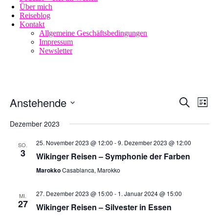
Über mich
Reiseblog
Kontakt
Allgemeine Geschäftsbedingungen
Impressum
Newsletter
Anstehende
Veransta
Vera
Suche
Liste
Ansi
Suche
Datum
Navi
wählen.
Dezember 2023
und
Ansichte
25. November 2023 @ 12:00
-
9. Dezember 2023 @ 12:00
SO.
3
Navigati
Wikinger Reisen – Symphonie der Farben
Marokko
Casablanca, Marokko
27. Dezember 2023 @ 15:00
-
1. Januar 2024 @ 15:00
MI.
27
Wikinger Reisen – Silvester in Essen