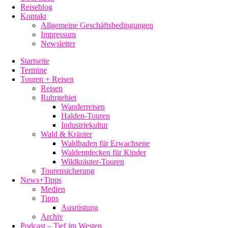
Reiseblog
Kontakt
Allgemeine Geschäftsbedingungen
Impressum
Newsletter
Startseite
Termine
Touren + Reisen
Reisen
Ruhrgebiet
Wanderreisen
Halden-Touren
Industriekultur
Wald & Kräuter
Waldbaden für Erwachsene
Waldentdecken für Kinder
Wildkräuter-Touren
Tourensicherung
News+Tipps
Medien
Tipps
Ausrüstung
Archiv
Podcast – Tief im Westen