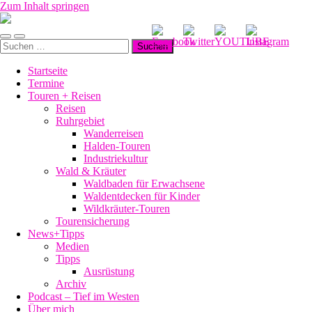
Zum Inhalt springen
Manu-
to-
Mobile-
Suchfeld
go
Suchen
Menü
ein-/ausblenden
nach:
ein-/ausblenden
Startseite
Termine
Touren + Reisen
Reisen
Ruhrgebiet
Wanderreisen
Halden-Touren
Industriekultur
Wald & Kräuter
Waldbaden für Erwachsene
Waldentdecken für Kinder
Wildkräuter-Touren
Tourensicherung
News+Tipps
Medien
Tipps
Ausrüstung
Archiv
Podcast – Tief im Westen
Über mich