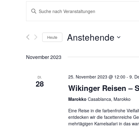
Veranstaltungen
Bitte
Schlüsselwort
Suche
eingeben.
und
Suche
Anstehende
nach
Heute
Ansichten,
Veranstaltungen
Datum
Schlüsselwort.
Navigation
wählen.
November 2023
25. November 2023 @ 12:00
-
9. D
DI.
28
Wikinger Reisen – 
Marokko
Casablanca, Marokko
Eine Reise in die farbenfrohe Vie
entdecken wir die facettenreiche G
mehrtägigen Kamelsafari in das wa