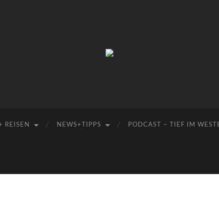
Manu-
to-
go
+ REISEN
NEWS+TIPPS
PODCAST – TIEF IM WEST