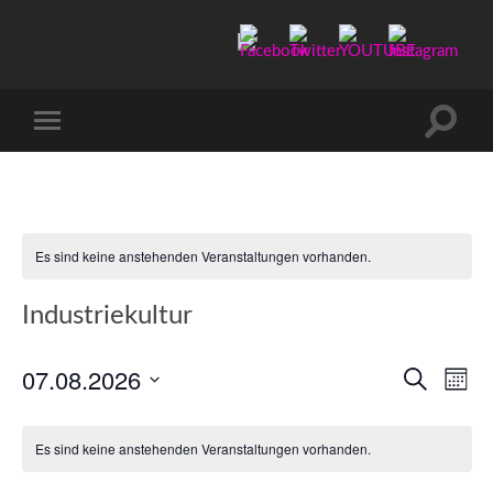
Manu-
to-
go
Suchfe
Mobile-
ein-/a
Menü
ein-/ausblenden
Es sind keine anstehenden Veranstaltungen vorhanden.
Industriekultur
07.08.2026
Verans
Ver
Suche
Mona
Ans
Datum
Suche
wählen.
Nav
und
Es sind keine anstehenden Veranstaltungen vorhanden.
Ansicht