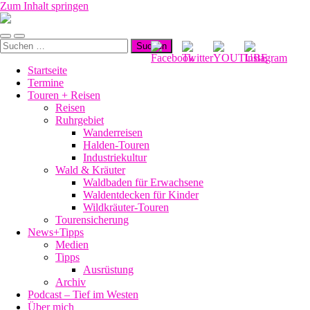
Zum Inhalt springen
Manu-
to-
Mobile-
Suchfeld
go
Suchen
Menü
ein-/ausblenden
nach:
ein-/ausblenden
Startseite
Termine
Touren + Reisen
Reisen
Ruhrgebiet
Wanderreisen
Halden-Touren
Industriekultur
Wald & Kräuter
Waldbaden für Erwachsene
Waldentdecken für Kinder
Wildkräuter-Touren
Tourensicherung
News+Tipps
Medien
Tipps
Ausrüstung
Archiv
Podcast – Tief im Westen
Über mich