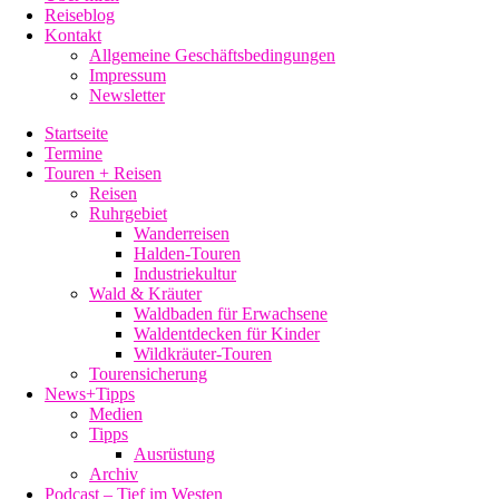
Reiseblog
Kontakt
Allgemeine Geschäftsbedingungen
Impressum
Newsletter
Startseite
Termine
Touren + Reisen
Reisen
Ruhrgebiet
Wanderreisen
Halden-Touren
Industriekultur
Wald & Kräuter
Waldbaden für Erwachsene
Waldentdecken für Kinder
Wildkräuter-Touren
Tourensicherung
News+Tipps
Medien
Tipps
Ausrüstung
Archiv
Podcast – Tief im Westen