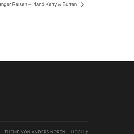
inger Reisen – Irland Kerry & Burren
THEME VON
ANDERS NORÉN
—
HOCH ↑