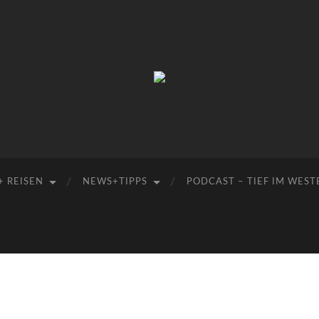
Manu-
to-
go
+ REISEN
NEWS+TIPPS
PODCAST – TIEF IM WEST