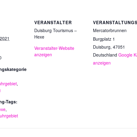
VERANSTALTER
VERANSTALTUNG
Duisburg Tourismus –
Mercatorbrunnen
Hexe
 2021
Burgplatz 1
Duisburg
,
47051
Veranstalter-Website
anzeigen
Deutschland
Google K
0
anzeigen
ngskategorie
hrgebiet
,
g
ng-Tags:
exe
,
uhrgebiet