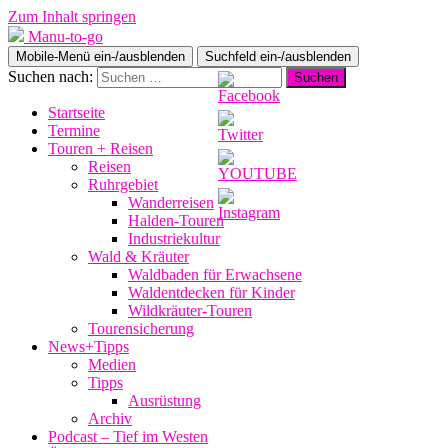
Zum Inhalt springen
Manu-to-go
Mobile-Menü ein-/ausblenden
Suchfeld ein-/ausblenden
Suchen nach:
Startseite
Termine
Touren + Reisen
Reisen
Ruhrgebiet
Wanderreisen
Halden-Touren
Industriekultur
Wald & Kräuter
Waldbaden für Erwachsene
Waldentdecken für Kinder
Wildkräuter-Touren
Tourensicherung
News+Tipps
Medien
Tipps
Ausrüstung
Archiv
Podcast – Tief im Westen