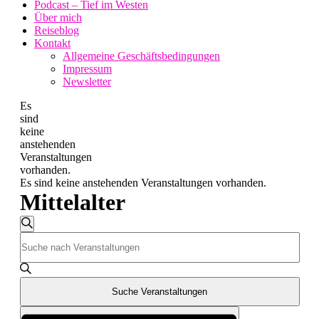
Podcast – Tief im Westen
Über mich
Reiseblog
Kontakt
Allgemeine Geschäftsbedingungen
Impressum
Newsletter
Es
sind
keine
anstehenden
Veranstaltungen
vorhanden.
Es sind keine anstehenden Veranstaltungen vorhanden.
Mittelalter
Veranstaltungen
Suche
Bitte
Suche
Schlüsselwort
und
eingeben.
Suche
Ansichten,
nach
Suche Veranstaltungen
Navigation
Veranstaltungen
Veranstaltung
Schlüsselwort.