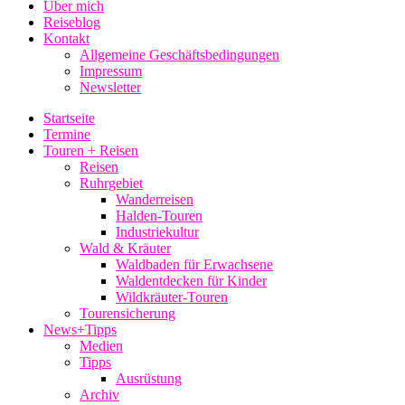
Über mich
Reiseblog
Kontakt
Allgemeine Geschäftsbedingungen
Impressum
Newsletter
Startseite
Termine
Touren + Reisen
Reisen
Ruhrgebiet
Wanderreisen
Halden-Touren
Industriekultur
Wald & Kräuter
Waldbaden für Erwachsene
Waldentdecken für Kinder
Wildkräuter-Touren
Tourensicherung
News+Tipps
Medien
Tipps
Ausrüstung
Archiv