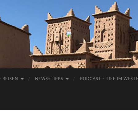
Manu-
to-
go
+ REISEN
NEWS+TIPPS
PODCAST – TIEF IM WEST