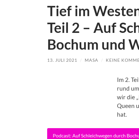
Tief im Westen
Teil 2 – Auf S
Bochum und W
13. JULI 2021
/
MASA
/
KEINE KOMM
Im 2. Te
rund um
wir die 
Queen u
hat.
Podcast: Auf Schleichwegen durch Boch