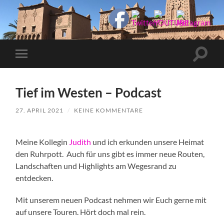
Manu-
to-
go
Suchfe
Mobile-
ein-/a
Menü
ein-/ausblenden
Tief im Westen – Podcast
27. APRIL 2021
/
KEINE KOMMENTARE
Meine Kollegin
Judith
und ich erkunden unsere Heimat
den Ruhrpott. Auch für uns gibt es immer neue Routen,
Landschaften und Highlights am Wegesrand zu
entdecken.
Mit unserem neuen Podcast nehmen wir Euch gerne mit
auf unsere Touren. Hört doch mal rein.