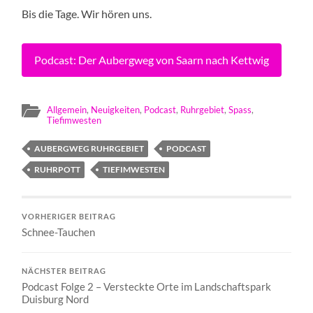
Bis die Tage. Wir hören uns.
Podcast: Der Aubergweg von Saarn nach Kettwig
Allgemein
,
Neuigkeiten
,
Podcast
,
Ruhrgebiet
,
Spass
,
Tiefimwesten
AUBERGWEG RUHRGEBIET
PODCAST
RUHRPOTT
TIEFIMWESTEN
VORHERIGER BEITRAG
Schnee-Tauchen
NÄCHSTER BEITRAG
Podcast Folge 2 – Versteckte Orte im Landschaftspark
Duisburg Nord