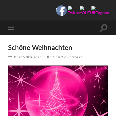
Manu-
to-
go
Suchfe
Mobile-
ein-/a
Menü
ein-/ausblenden
Schöne Weihnachten
22. DEZEMBER 2020
/
KEINE KOMMENTARE