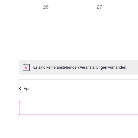
0
0
26
27
Veranstaltungen,
Veranstaltungen,
Es sind keine anstehenden Veranstaltungen vorhanden.
Apr.