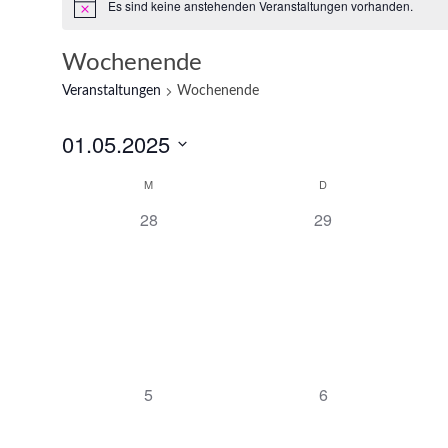
Es sind keine anstehenden Veranstaltungen vorhanden.
Wochenende
Veranstaltungen
Wochenende
01.05.2025
Datum
M
D
Kalender
wählen.
0
0
28
29
von
Veranstaltungen,
Veranstaltungen,
Veranstaltungen
0
0
5
6
Veranstaltungen,
Veranstaltungen,