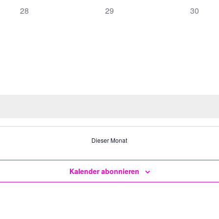
0
0
0
28
29
30
Veranstaltungen,
Veranstaltungen,
Veranst
Dieser Monat
Kalender abonnieren