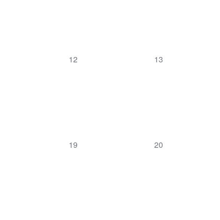
0
0
12
13
Veranstaltungen,
Veranstaltungen,
0
0
19
20
Veranstaltungen,
Veranstaltungen,