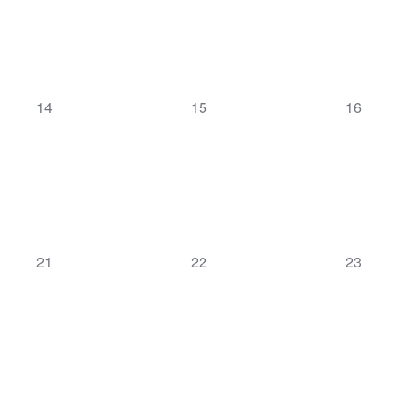
0
0
0
14
15
16
Veranstaltungen,
Veranstaltungen,
Veranst
0
0
0
21
22
23
Veranstaltungen,
Veranstaltungen,
Veranst