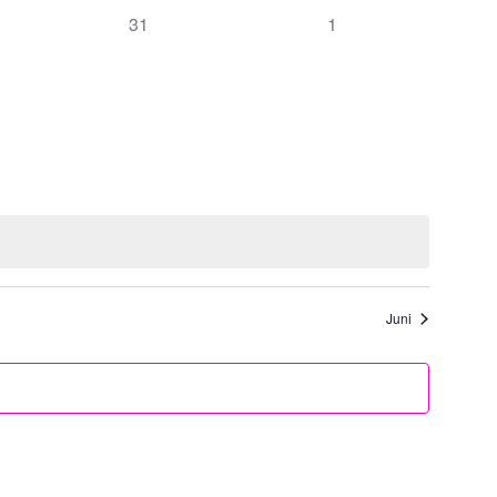
0
0
31
1
altungen,
Veranstaltungen,
Veranstaltungen,
Juni