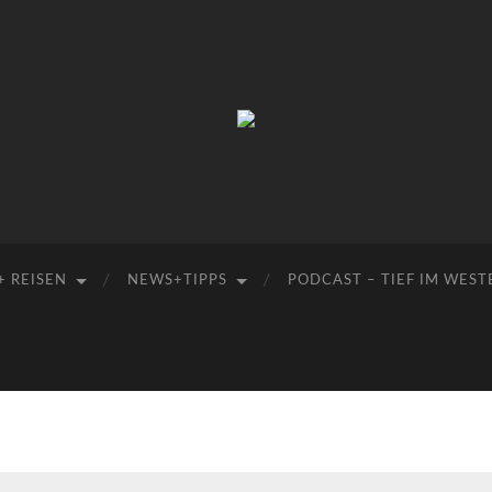
Manu-
to-
go
+ REISEN
NEWS+TIPPS
PODCAST – TIEF IM WEST