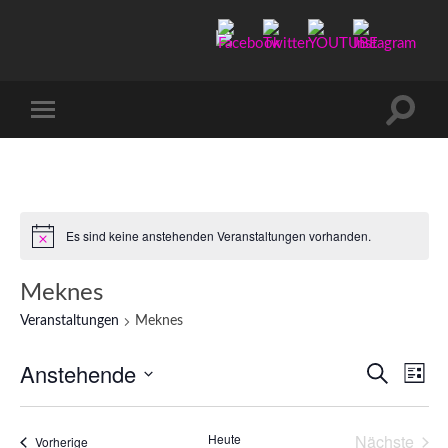
Manu-
to-
go
Suchfe
Mobile-
ein-/a
Menü
ein-/ausblenden
Es sind keine anstehenden Veranstaltungen vorhanden.
Meknes
Veranstaltungen
Meknes
Anstehende
Verans
Ver
Suche
Liste
Ans
Datum
Suche
wählen.
Nav
und
Heute
Nächste
Veranstaltungen
Vorherige