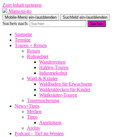
Zum Inhalt springen
Manu-to-go
Mobile-Menü ein-/ausblenden
Suchfeld ein-/ausblenden
Suchen nach:
Startseite
Termine
Touren + Reisen
Reisen
Ruhrgebiet
Wanderreisen
Halden-Touren
Industriekultur
Wald & Kräuter
Waldbaden für Erwachsene
Waldentdecken für Kinder
Wildkräuter-Touren
Tourensicherung
News+Tipps
Medien
Tipps
Ausrüstung
Archiv
Podcast – Tief im Westen