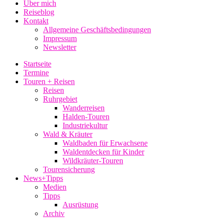
Über mich
Reiseblog
Kontakt
Allgemeine Geschäftsbedingungen
Impressum
Newsletter
Startseite
Termine
Touren + Reisen
Reisen
Ruhrgebiet
Wanderreisen
Halden-Touren
Industriekultur
Wald & Kräuter
Waldbaden für Erwachsene
Waldentdecken für Kinder
Wildkräuter-Touren
Tourensicherung
News+Tipps
Medien
Tipps
Ausrüstung
Archiv