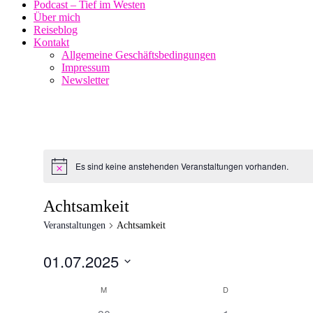
Podcast – Tief im Westen
Über mich
Reiseblog
Kontakt
Allgemeine Geschäftsbedingungen
Impressum
Newsletter
Es sind keine anstehenden Veranstaltungen vorhanden.
Achtsamkeit
Veranstaltungen
Achtsamkeit
01.07.2025
Datum
Kalender
M
D
wählen.
von