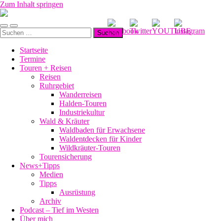
Zum Inhalt springen
Manu-
to-
Mobile-
Suchfeld
go
Suchen
Menü
ein-/ausblenden
nach:
ein-/ausblenden
Startseite
Termine
Touren + Reisen
Reisen
Ruhrgebiet
Wanderreisen
Halden-Touren
Industriekultur
Wald & Kräuter
Waldbaden für Erwachsene
Waldentdecken für Kinder
Wildkräuter-Touren
Tourensicherung
News+Tipps
Medien
Tipps
Ausrüstung
Archiv
Podcast – Tief im Westen
Über mich