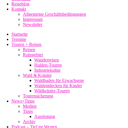
Reiseblog
Kontakt
Allgemeine Geschäftsbedingungen
Impressum
Newsletter
Startseite
Termine
Touren + Reisen
Reisen
Ruhrgebiet
Wanderreisen
Halden-Touren
Industriekultur
Wald & Kräuter
Waldbaden für Erwachsene
Waldentdecken für Kinder
Wildkräuter-Touren
Tourensicherung
News+Tipps
Medien
Tipps
Ausrüstung
Archiv
Podcast – Tief im Westen