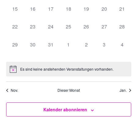
0
0
0
0
0
0
0
15
16
17
18
19
20
21
Veranstaltungen,
Veranstaltungen,
Veranstaltungen,
Veranstaltungen,
Veranstaltungen,
Veranstaltungen
Veranst
0
0
0
0
0
0
0
22
23
24
25
26
27
28
Veranstaltungen,
Veranstaltungen,
Veranstaltungen,
Veranstaltungen,
Veranstaltungen,
Veranstaltungen
Veranst
0
0
0
0
0
0
0
29
30
31
1
2
3
4
Veranstaltungen,
Veranstaltungen,
Veranstaltungen,
Veranstaltungen,
Veranstaltungen,
Veranstaltungen
Veranst
Es sind keine anstehenden Veranstaltungen vorhanden.
Nov.
Dieser Monat
Jan.
Kalender abonnieren