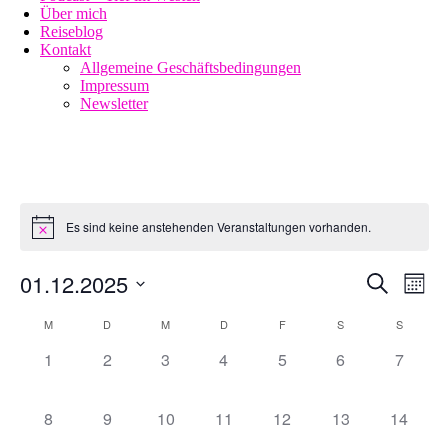
Über mich
Reiseblog
Kontakt
Allgemeine Geschäftsbedingungen
Impressum
Newsletter
Es sind keine anstehenden Veranstaltungen vorhanden.
01.12.2025
Veransta
Vera
Suche
Monat
Ansi
Suche
Datum
Navi
Kalender
M
D
M
D
F
S
S
wählen.
und
von
0
0
0
0
0
0
0
1
2
3
4
5
6
7
Ansichte
Veranstaltungen
Veranstaltungen,
Veranstaltungen,
Veranstaltungen,
Veranstaltungen,
Veranstaltungen,
Veranstaltungen
Veranst
Navigati
0
0
0
0
0
0
0
8
9
10
11
12
13
14
Veranstaltungen,
Veranstaltungen,
Veranstaltungen,
Veranstaltungen,
Veranstaltungen,
Veranstaltungen
Veranst