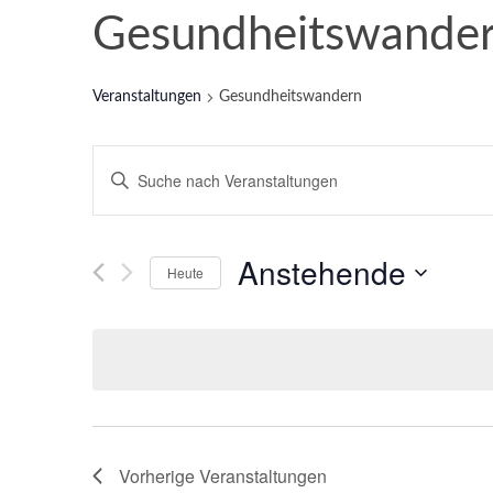
Gesundheitswande
Veranstaltungen
Gesundheitswandern
Veranstaltungen
Bitte
Schlüsselwort
Suche
eingeben.
und
Suche
Anstehende
nach
Heute
Ansichten,
Veranstaltungen
Datum
Schlüsselwort.
Navigation
wählen.
Vorherige
Veranstaltungen