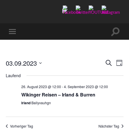
Manu-
to-
go
Suchfe
Mobile-
ein-/a
Menü
ein-/ausblenden
03.09.2023
Verans
Ver
Suche
Tag
Ans
Datum
Suche
Laufend
wählen.
Nav
und
26. August 2023 @ 12:00
-
4. September 2023 @ 12:00
Ansicht
Wikinger Reisen – Irland & Burren
Naviga
Irland
Ballyvauhgn
Vorheriger Tag
Nächster Tag