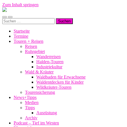
Zum Inhalt springen
Manu-
to-
Mobile-
Suchfeld
go
Suchen
Menü
ein-/ausblenden
nach:
ein-/ausblenden
Startseite
Termine
Touren + Reisen
Reisen
Ruhrgebiet
Wanderreisen
Halden-Touren
Industriekultur
Wald & Kräuter
Waldbaden für Erwachsene
Waldentdecken für Kinder
Wildkräuter-Touren
Tourensicherung
News+Tipps
Medien
Tipps
Ausrüstung
Archiv
Podcast – Tief im Westen