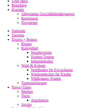
Über mich
Reiseblog
Kontakt
Allgemeine Geschäftsbedingungen
Impressum
Newsletter
Startseite
Termine
Touren + Reisen
Reisen
Ruhrgebiet
Wanderreisen
Halden-Touren
Industriekultur
Wald & Kräuter
Waldbaden für Erwachsene
Waldentdecken für Kinder
Wildkräuter-Touren
Tourensicherung
News+Tipps
Medien
Tipps
Ausrüstung
Archiv