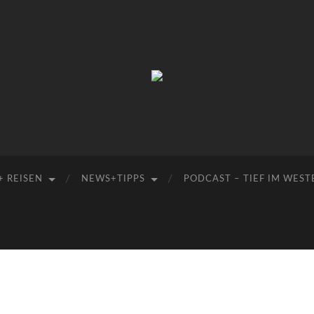
Manu-
to-
go
+ REISEN
NEWS+TIPPS
PODCAST – TIEF IM WEST