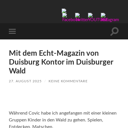
Manu-
to-
go
Suchfe
Mobile-
ein-/a
Menü
ein-/ausblenden
Mit dem Echt-Magazin von
Duisburg Kontor im Duisburger
Wald
27. AUGUST 2025
/
KEINE KOMMENTARE
Während Covic habe ich angefangen mit einer kleinen
Gruppen Kinder in den Wald zu gehen. Spielen,
Entdecken, Matschen.