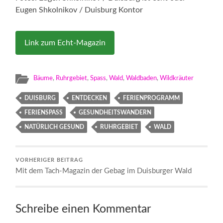
Eugen Shkolnikov / Duisburg Kontor
Link zum Echt-Magazin
Bäume
,
Ruhrgebiet
,
Spass
,
Wald
,
Waldbaden
,
Wildkräuter
DUISBURG
ENTDECKEN
FERIENPROGRAMM
FERIENSPASS
GESUNDHEITSWANDERN
NATÜRLICH GESUND
RUHRGEBIET
WALD
VORHERIGER BEITRAG
Mit dem Tach-Magazin der Gebag im Duisburger Wald
Schreibe einen Kommentar