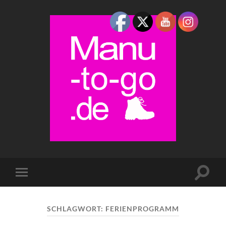
Manu-
to-
go
Suchfe
Mobile-
ein-/a
Menü
ein-/ausblenden
SCHLAGWORT:
FERIENPROGRAMM