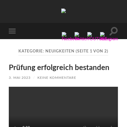
Manu-
to-
go
Suchfe
Mobile-
ein-/a
Menü
ein-/ausblenden
KATEGORIE:
NEUIGKEITEN
(SEITE 1 VON 2)
Prüfung erfolgreich bestanden
3. MAI 2023
/
KEINE KOMMENTARE