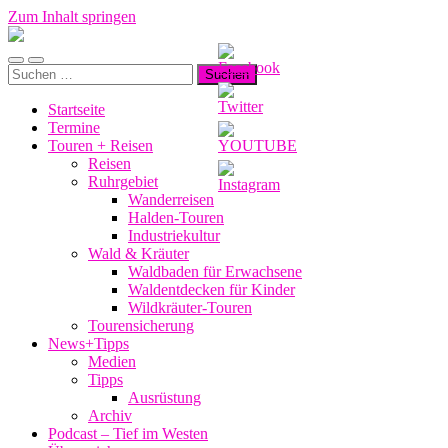
Zum Inhalt springen
Manu-
to-
Mobile-
Suchfeld
go
Suchen
Menü
ein-/ausblenden
nach:
ein-/ausblenden
Startseite
Termine
Touren + Reisen
Reisen
Ruhrgebiet
Wanderreisen
Halden-Touren
Industriekultur
Wald & Kräuter
Waldbaden für Erwachsene
Waldentdecken für Kinder
Wildkräuter-Touren
Tourensicherung
News+Tipps
Medien
Tipps
Ausrüstung
Archiv
Podcast – Tief im Westen