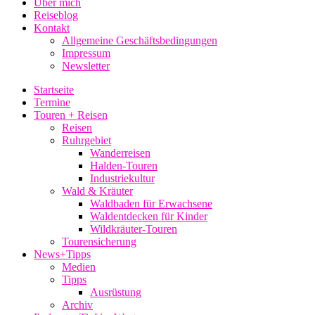
Über mich
Reiseblog
Kontakt
Allgemeine Geschäftsbedingungen
Impressum
Newsletter
Startseite
Termine
Touren + Reisen
Reisen
Ruhrgebiet
Wanderreisen
Halden-Touren
Industriekultur
Wald & Kräuter
Waldbaden für Erwachsene
Waldentdecken für Kinder
Wildkräuter-Touren
Tourensicherung
News+Tipps
Medien
Tipps
Ausrüstung
Archiv