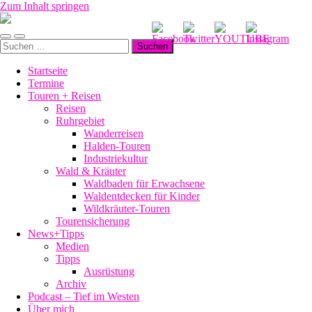
Zum Inhalt springen
Manu-
to-
Mobile-
Suchfeld
go
Suchen
Menü
ein-/ausblenden
nach:
ein-/ausblenden
Startseite
Termine
Touren + Reisen
Reisen
Ruhrgebiet
Wanderreisen
Halden-Touren
Industriekultur
Wald & Kräuter
Waldbaden für Erwachsene
Waldentdecken für Kinder
Wildkräuter-Touren
Tourensicherung
News+Tipps
Medien
Tipps
Ausrüstung
Archiv
Podcast – Tief im Westen
Über mich