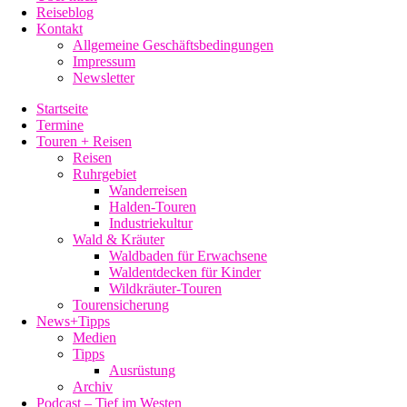
Reiseblog
Kontakt
Allgemeine Geschäftsbedingungen
Impressum
Newsletter
Startseite
Termine
Touren + Reisen
Reisen
Ruhrgebiet
Wanderreisen
Halden-Touren
Industriekultur
Wald & Kräuter
Waldbaden für Erwachsene
Waldentdecken für Kinder
Wildkräuter-Touren
Tourensicherung
News+Tipps
Medien
Tipps
Ausrüstung
Archiv
Podcast – Tief im Westen