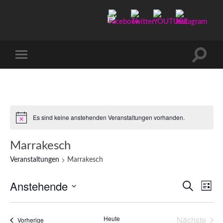
Manu-
to-
go
Suchfe
Mobile-
ein-/a
Menü
ein-/ausblenden
Es sind keine anstehenden Veranstaltungen vorhanden.
Marrakesch
Veranstaltungen
Marrakesch
Anstehende
Verans
Ver
Suche
Liste
Ans
Datum
Suche
wählen.
Nav
und
Heute
Nächste
Veranstaltungen
Vorherige