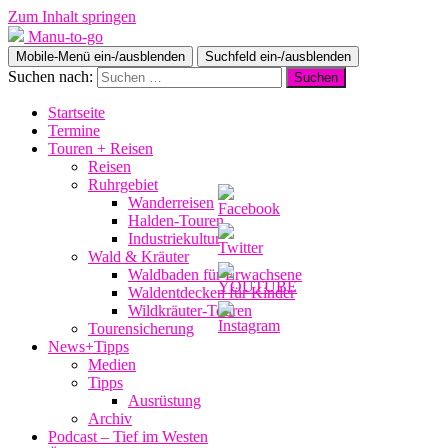
Zum Inhalt springen
Manu-to-go
Mobile-Menü ein-/ausblenden
Suchfeld ein-/ausblenden
Suchen nach:
Startseite
Termine
Touren + Reisen
Reisen
Ruhrgebiet
Wanderreisen
Halden-Touren
Industriekultur
Wald & Kräuter
Waldbaden für Erwachsene
Waldentdecken für Kinder
Wildkräuter-Touren
Tourensicherung
News+Tipps
Medien
Tipps
Ausrüstung
Archiv
Podcast – Tief im Westen