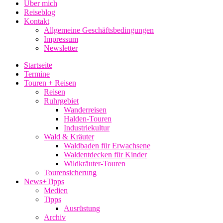
Über mich
Reiseblog
Kontakt
Allgemeine Geschäftsbedingungen
Impressum
Newsletter
Startseite
Termine
Touren + Reisen
Reisen
Ruhrgebiet
Wanderreisen
Halden-Touren
Industriekultur
Wald & Kräuter
Waldbaden für Erwachsene
Waldentdecken für Kinder
Wildkräuter-Touren
Tourensicherung
News+Tipps
Medien
Tipps
Ausrüstung
Archiv